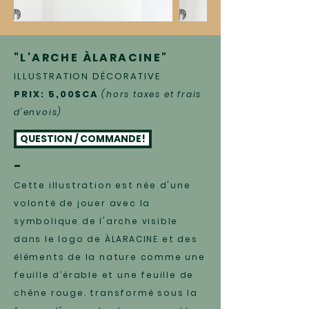
"L'ARCHE ÀLARACINE"
ILLUSTRATION DÉCORATIVE
PRIX: 5,00$CA
(hors taxes et frais
d'envois)
QUESTION / COMMANDE!
-
Cette illustration est née d'une
volonté de jouer avec la
symbolique de l'arche visible
dans le logo de ÀLARACINE et des
éléments de la nature comme une
feuille d’érable et une feuille de
chêne rouge. transformé sous la