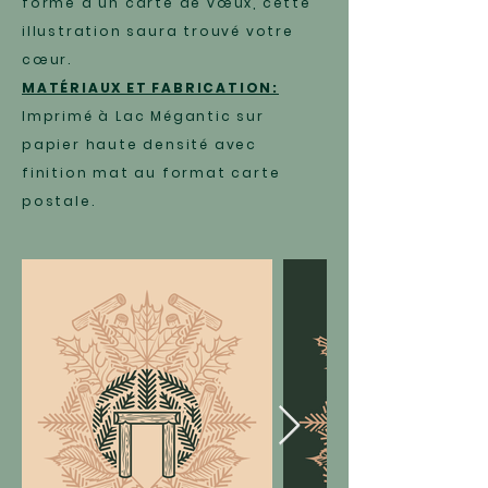
forme d'un carte de vœux, cette
illustration saura trouvé votre
cœur.
MATÉRIAUX ET FABRICATION:
Imprimé à Lac Mégantic sur
papier haute densité avec
finition mat au format carte
postale.