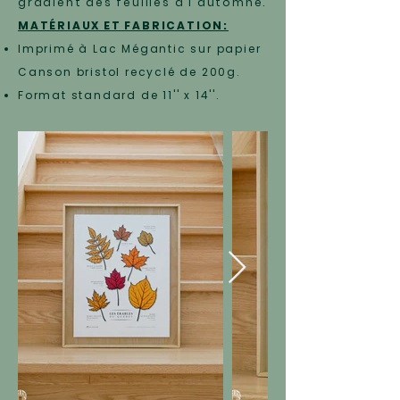
gradient des feuilles à l'automne.
MATÉRIAUX ET FABRICATION:
Imprimé à Lac Mégantic sur papier
Canson bristol recyclé de 200g.
Format standard de 11'' x 14''.