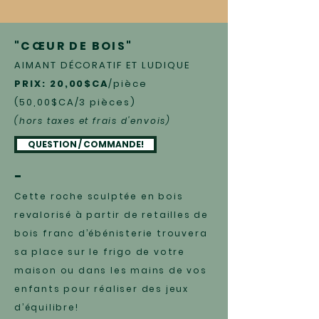
"CŒUR DE BOIS"
AIMANT DÉCORATIF ET LUDIQUE
PRIX: 20,00$CA
/pièce
(50,00$CA/3 pièces)
(hors taxes et frais d'envois)
QUESTION / COMMANDE!
-
Cette roche sculptée en bois
revalorisé à partir de retailles de
bois franc d’ébénisterie trouvera
sa place sur le frigo de votre
maison ou dans les mains de vos
enfants pour réaliser des jeux
d’équilibre!