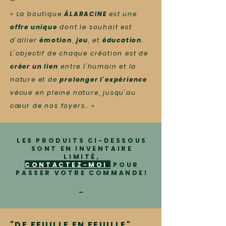
« La boutique
ÀLARACINE
est une
offre unique
dont le souhait est
d'allier
émotion
,
jeu
, et
éducation
.
L'objectif de chaque création est de
créer un lien
entre l'humain et la
nature et de
prolonger l'expérience
vécue en pleine nature, jusqu'au
cœur de nos foyers..
»
LES PRODUITS CI-DESSOUS
SONT EN INVENTAIRE
LIMITÉ,
CONTACTEZ-MOI
POUR
PASSER VOTRE COMMANDE!
_
"DE FEUILLE EN FEUILLE"