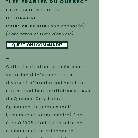
"LES ÉRABLES DU QUÉBEC"
ILLUSTRATION LUDIQUE ET
DÉCORATIVE
PRIX: 20,00$CA
(Non encadrée)
(hors taxes et frais d'envois)
QUESTION / COMMANDE!
-
Cette illustration est née d'une
vocation d'informer sur la
diversité d'érables qui habitent
nos merveilleux territoires du sud
du Québec. On y trouve
également le nom associé
(commun et vernaculaire)
Sans
être à 100% réaliste, la mise en
couleur met en évidence le