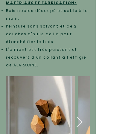
MATÉRIAUX ET FABRICATION:
Bois nobles découpé et sablé à la
main.
Peinture sans solvant et de 2
couches d'huile de lin pour
étanchéifier le bois.
L'aimant est très puissant et
recouvert d'un collant à l'effigie
de ÀLARACINE.